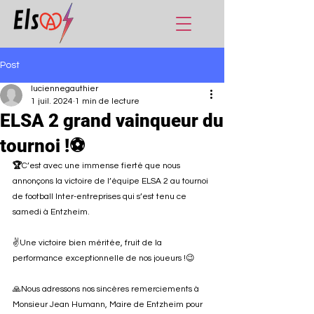
Post
luciennegauthier
1 juil. 2024
1 min de lecture
ELSA 2 grand vainqueur du
tournoi !⚽
🏆
C’est avec une immense fierté que nous 
annonçons la victoire de l’équipe ELSA 2 au tournoi 
de football Inter-entreprises qui s’est tenu ce 
samedi à Entzheim.
✌️Une victoire bien méritée, fruit de la 
performance exceptionnelle de nos joueurs !😉
🙏Nous adressons nos sincères remerciements à 
Monsieur Jean Humann, Maire de Entzheim pour 