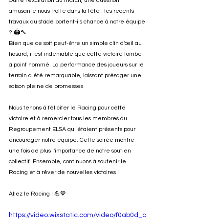
Outre l'excitation du match, une question 
amusante nous trotte dans la tête : les récents 
travaux au stade portent-ils chance à notre équipe 
? 🏟️🔨
Bien que ce soit peut-être un simple clin d'œil au 
hasard, il est indéniable que cette victoire tombe 
à point nommé. La performance des joueurs sur le 
terrain a été remarquable, laissant présager une 
saison pleine de promesses.
Nous tenons à féliciter le Racing pour cette 
victoire et à remercier tous les membres du 
Regroupement ELSA qui étaient présents pour 
encourager notre équipe. Cette soirée montre 
une fois de plus l'importance de notre soutien 
collectif. Ensemble, continuons à soutenir le 
Racing et à rêver de nouvelles victoires !
Allez le Racing ! 💪💙
https://video.wixstatic.com/video/f0ab0d_c