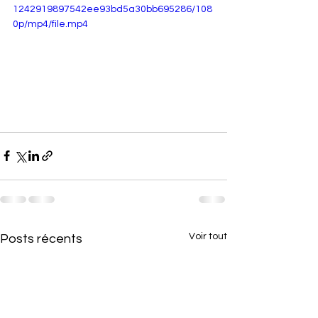
1242919897542ee93bd5a30bb695286/108
0p/mp4/file.mp4
Voir tout
Posts récents