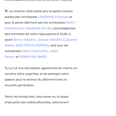
🏗️ Le chantier était piloté pour la partie travaux 
publics par l’entreprise 
LINGENHELD Groupe
 et 
pour la partie bâtiment par les entreprises 
EIE 67 - 
Electrification Industrielle de l'Est
, accompagnées 
des membres de notre regroupement ELSA, à 
savoir 
Simec industrie 
, 
Groupe VINCENTZ
, 
Quonex 
Alsatel
, 
ELECTRICITE REMOND
, ainsi que les 
entreprises 
VINCI Construction
, 
Urban 
Dumez
 et 
DEMATHIEU BARD
.
🔍 Ce fut une formidable opportunité de mettre en 
lumière notre expertise et de partager notre 
passion pour le secteur du bâtiment avec la 
nouvelle génération.
Parmi les temps forts, nous avons eu le plaisir 
d’accueillir des visites officielles, notamment :