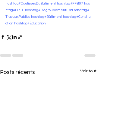
hashtag#CoulissesDuBatiment
hashtag#FFB67
has
htag#FRTP
hashtag#RegroupementElsa
hashtag#
TravauxPublics
hashtag#Bâtiment
hashtag#Constru
ction
hashtag#Éducation
Voir tout
Posts récents