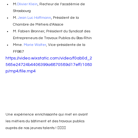
M.
Olivier Klein
, Recteur de l’académie de 
Strasbourg
M. 
Jean Luc Hoffmann
, Président de la 
Chambre de Métiers d'Alsace
M. Fabien Bronner, Président du Syndicat des 
Entrepreneurs de Travaux Publics du Bas-Rhin
Mme. 
Marie Walter
, Vice-présidente de la 
FFB67
https://video.wixstatic.com/video/f0ab0d_2
565e24724b4406399a6870589d17eff/1080
p/mp4/file.mp4
Une expérience enrichissante qui met en avant 
les métiers du bâtiment et des travaux publics 
auprès de nos jeunes talents ! 👷‍♂️👷‍♀️