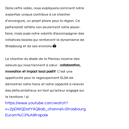
Dans cette vidéo, nous expliquons comment notre 
expertise unique contribue à ce chantier 
d’envergure, un projet phare pour la région. Ce 
partenariat reflète non seulement notre savoir-
faire, mais aussi notre volonté d'accompagner des 
initiatives locales qui renforcent le dynamisme de 
Strasbourg et de ses environs.🏟️
Le chantier du stade de la Meinau incarne des 
valeurs qui nous tiennent à cœur : 
collaboration, 
innovation et impact local positif
. C’est une 
opportunité pour le regroupement ELSA de 
démontrer notre force et notre capacité à relever 
des défis ambitieux en tant qu’acteur engagé sur 
le territoire ! 🥨
https://www.youtube.com/watch?
v=ZpDWQDatY4Q&ab_channel=Strasbourg
Eurom%C3%A9tropole